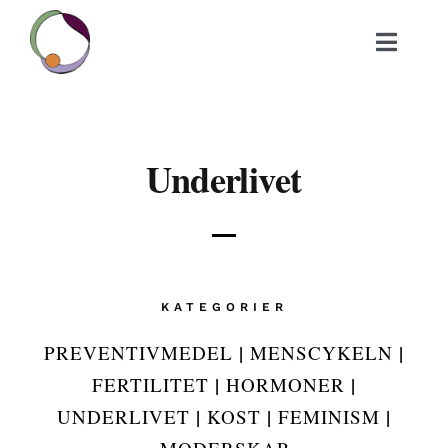
Fortsätt
till
Toggle
innehållet
Navigat
Om
Underlivet
Ditt mål
Bok
KATEGORIER
Blogg
|
|
PREVENTIVMEDEL
MENSCYKELN
Tjänster
|
|
FERTILITET
HORMONER
|
|
|
UNDERLIVET
KOST
FEMINISM