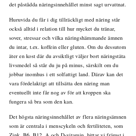
det påstådda näringsinnehållet minst sagt urvattnat.
Huruvida du får i dig tillräckligt med näring står
också alltid i relation till hur mycket du tränar,
sover, stressar och vilka näringshämmande ämnen
du intar, t.ex. koffein eller gluten. Om du dessutom
äter en kost där du avsiktligt väljer bort näringstäta
livsmedel så står du ju på minus, särskilt om du
jobbar inomhus i ett solfattigt land. Därav kan det
vara fördelaktigt att tillsätta den näring man
eventuellt inte får nog av för att kroppen ska
fungera så bra som den kan.
Det högsta näringsinnehållet av flera näringsämnen
som är centrala i menscykeln och fertiliteten, som
Zink, B6, B12, A och D-vitamin, hittar vi främst i