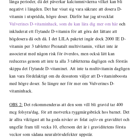
långa perioder, då det påverkar kalciumnivåerna vilket kan bli
negativt i längden. Det har visat sig vara säkrare att dosera D-
vitamin i utspridda, högre doser. Därför har jag utvecklat
Vulverines D-vitaminhack, som du kan lära dig mer om här
och
inkluderat ett flytande D-vitamin för att göra det lättare att
högdosera då och då. I det LILA paketet ingår dock 2000 IE D-
vitamin per 3 tabletter Prenatalt multivitamin, vilket inte är
associerat med någon risk för överdos, men också lätt kan
reduceras genom att inte ta alla 3 tabletterna dagligen och förstås
skippa det flytande D-vitaminet. Att inte ta multivitamin dagligen
kan vara fördelaktigt om du dessutom väljer att D-vitaminboosta
med högre doser. Se längre ner för mer om Vulverines D-
vitaminhack.
OBS 2:
Det rekommenderas att den som vill bli gravid tar 400
mcg folsyra/dag, för att motverka ryggmärgsbråck hos barnet. Det
är allra viktigast att ha goda nivåer av folat
inför
en graviditet och
ungefär fram till vecka 10, eftersom det är i graviditetens första
veckor som sådana neuralrörsdefekter uppstår.