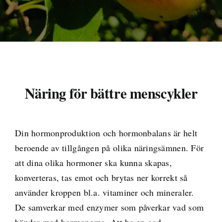
Medlemskap
Butik
Mitt konto
Näring för bättre menscykler
Varukorg
Din hormonproduktion och hormonbalans är helt
beroende av tillgången på olika näringsämnen. För
att dina olika hormoner ska kunna skapas,
konverteras, tas emot och brytas ner korrekt så
använder kroppen bl.a. vitaminer och mineraler.
De samverkar med enzymer som påverkar vad som
händer med hormonerna. Att ha en god