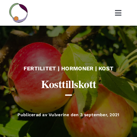
Fortsätt
till
Toggle
innehållet
Navigat
Om
Ditt mål
FERTILITET
|
HORMONER
|
KOST
Bok
Kosttillskott
Blogg
Tjänster
Publicerad av Vulverine den 3 september, 2021