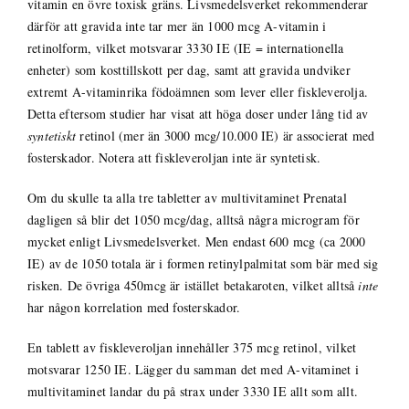
vitamin en övre toxisk gräns. Livsmedelsverket rekommenderar
därför att gravida inte tar mer än 1000 mcg A-vitamin i
retinolform, vilket motsvarar 3330 IE (IE = internationella
enheter) som kosttillskott per dag, samt att gravida undviker
extremt A-vitaminrika födoämnen som lever eller fiskleverolja.
Detta eftersom studier har visat att höga doser under lång tid av
syntetiskt
retinol (mer än 3000 mcg/10.000 IE) är associerat med
fosterskador. Notera att fiskleveroljan inte är syntetisk.
Om du skulle ta alla tre tabletter av multivitaminet Prenatal
dagligen så blir det 1050 mcg/dag, alltså några microgram för
mycket enligt Livsmedelsverket. Men endast 600 mcg (ca 2000
IE) av de 1050 totala är i formen retinylpalmitat som bär med sig
risken. De övriga 450mcg är istället betakaroten, vilket alltså
inte
har någon korrelation med fosterskador.
En tablett av fiskleveroljan innehåller 375 mcg retinol, vilket
motsvarar 1250 IE. Lägger du samman det med A-vitaminet i
multivitaminet landar du på strax under 3330 IE allt som allt.