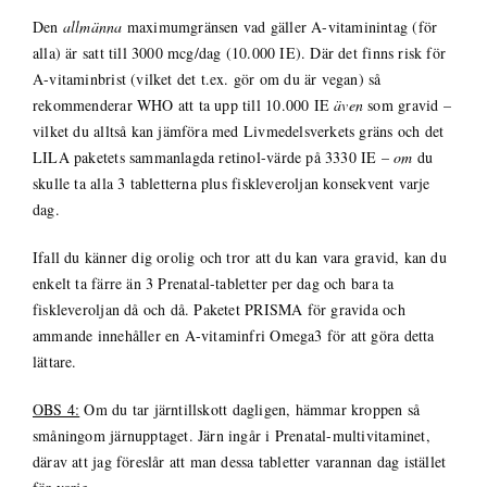
Den
allmänna
maximumgränsen vad gäller A-vitaminintag (för
alla) är satt till 3000 mcg/dag (10.000 IE). Där det finns risk för
A-vitaminbrist (vilket det t.ex. gör om du är vegan) så
rekommenderar WHO att ta upp till 10.000 IE
även
som gravid –
vilket du alltså kan jämföra med Livmedelsverkets gräns och det
LILA paketets sammanlagda retinol-värde på 3330 IE –
om
du
skulle ta alla 3 tabletterna plus fiskleveroljan konsekvent varje
dag.
Ifall du känner dig orolig och tror att du kan vara gravid, kan du
enkelt ta färre än 3 Prenatal-tabletter per dag och bara ta
fiskleveroljan då och då. Paketet PRISMA för gravida och
ammande innehåller en A-vitaminfri Omega3 för att göra detta
lättare.
OBS 4:
Om du tar järntillskott dagligen, hämmar kroppen så
småningom järnupptaget. Järn ingår i Prenatal-multivitaminet,
därav att jag föreslår att man dessa tabletter varannan dag istället