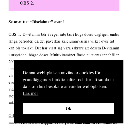
OBS 2.
Se avsnittet “Disclaimer” ovan!
OBS
1
:
D-vitamin bör i regel inte tas i höga doser dagligen under
långa perioder, då det påverkar kalciumnivåerna vilket över tid
kan bli toxiskt. Det har visat sig vara säkrare att dosera D-vitamin
i utspridda, högre doser. Multivitaminet Basic nutrients innehåller
2000 IE D-vitamin per dag, vilket inte ger risk för överdos, men
om du som man tillämpar
Vulverines D-vitaminhack
kan det vara
Denna webbplatsen använder cookies för
värt att se över hur mycket D-vitamin det blir sammanlagt och
grundläggande funktionalitet och för att samla in
eventuellt begränsa ditt intag av multivitamin. Ditt D-
data om hur besökare använder webbplatsen.
vitaminbehov kommer bero på årstid, hur mycket mättat fett du
Läs mer
äter, ditt intag av magnesium och A-vitamin m.m., hur mycket
solexponering du får på din nakna hud och hur melaninrik den är.
Ok
OBS 2:
Zink kan lagras över tid och ställa till med besvär, bland
annat i relation till koppar. Testa gärna dina zinkvärden innan du