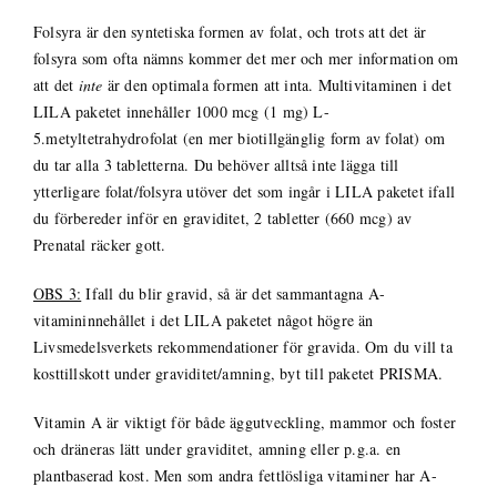
Folsyra är den syntetiska formen av folat, och trots att det är
folsyra som ofta nämns kommer det mer och mer information om
att det
inte
är den optimala formen att inta. Multivitaminen i det
LILA paketet innehåller 1000 mcg (1 mg) L-
5.metyltetrahydrofolat (en mer biotillgänglig form av folat) om
du tar alla 3 tabletterna. Du behöver alltså inte lägga till
ytterligare folat/folsyra utöver det som ingår i LILA paketet ifall
du förbereder inför en graviditet, 2 tabletter (660 mcg) av
Prenatal räcker gott.
OBS 3:
Ifall du blir gravid, så är det sammantagna A-
vitamininnehållet i det LILA paketet något högre än
Livsmedelsverkets rekommendationer för gravida. Om du vill ta
kosttillskott under graviditet/amning, byt till paketet PRISMA.
Vitamin A är viktigt för både äggutveckling, mammor och foster
och dräneras lätt under graviditet, amning eller p.g.a. en
plantbaserad kost. Men som andra fettlösliga vitaminer har A-